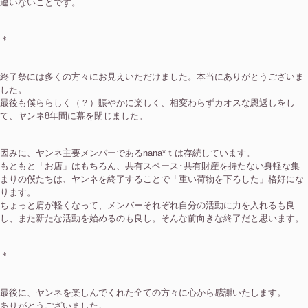
違いないことです。
＊
終了祭には多くの方々にお見えいただけました。本当にありがとうございま
した。
最後も僕ららしく（？）賑やかに楽しく、相変わらずカオスな恩返しをし
て、ヤンネ8年間に幕を閉じました。
因みに、ヤンネ主要メンバーであるnana*ｔは存続しています。
もともと「お店」はもちろん、共有スペース･共有財産を持たない身軽な集
まりの僕たちは、ヤンネを終了することで「重い荷物を下ろした」格好にな
ります。
ちょっと肩が軽くなって、メンバーそれぞれ自分の活動に力を入れるも良
し、また新たな活動を始めるのも良し。そんな前向きな終了だと思います。
＊
最後に、ヤンネを楽しんでくれた全ての方々に心から感謝いたします。
ありがとうございました。