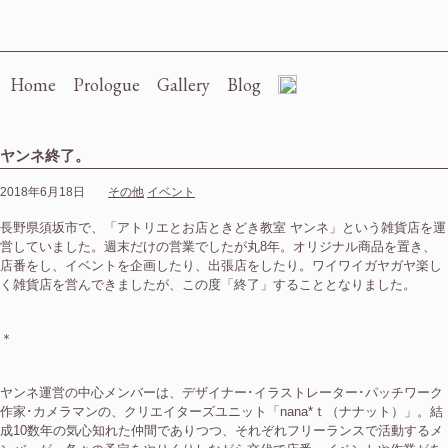
Re-bbon
Home
Prologue
Gallery
Blog
ヤンネ終了。
2018年6月18日
その他
イベント
長野県須坂市で、「アトリエとお店ときどき教室 ヤンネ」という雑貨店を運
営していました。週末だけの営業でしたが丸8年。オリジナル商品を置き、
店番をし、イベントを企画したり、出張店をしたり。ワイワイガヤガヤ楽し
く雑貨店を営んできましたが、この度「終了」することとなりました。
＊
ヤンネ運営の中心メンバーは、デザイナー･イラストレーター･パッチワーク
作家･カメラマンの、クリエイターズユニット「nana*ｔ（ナナット）」。結
成10数年の気心知れた仲間でありつつ、それぞれフリーランスで活動するメ