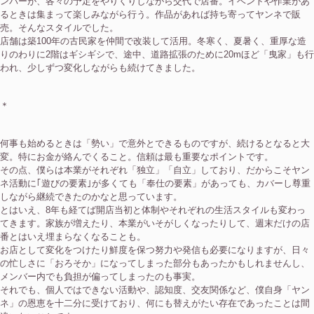
ンバーが、各々の予定をやりくりしながら交代で店番。イベントや作業があ
るときは集まって楽しみながら行う。作品があれば持ち寄ってヤンネで販
売。そんなスタイルでした。
店舗は築100年の古民家を仲間で改装して活用。冬寒く、夏暑く、重厚な造
りのわりに2階はギシギシで、途中、道路拡張のために20mほど「曳家」も行
われ、少しずつ変化しながらも続けてきました。
＊
何事も始めるときは「勢い」で意外とできるものですが、続けるとなると大
変。特にお金が絡んでくること。信頼は最も重要なポイントです。
その点、僕らは本業がそれぞれ「独立」「自立」しており、だからこそヤン
ネ活動に｢遊びの要素｣が多くても「奉仕の要素」があっても、カバーし尊重
しながら継続できたのかなと思っています。
とはいえ、8年も経てば開店当初と体制やそれぞれの生活スタイルも変わっ
てきます。家族が増えたり、本業がいそがしくなったりして、週末だけの店
番とはいえ埋まらなくなることも。
お店として変化をつけたり鮮度を保つ努力や発信も必要になりますが、日々
の忙しさに「おろそか」になってしまった部分もあったかもしれませんし、
メンバー内でも負担が偏ってしまったのも事実。
それでも、個人ではできない活動や、認知度、交友関係など、僕自身「ヤン
ネ」の恩恵を十二分に受けており、何にも替えがたい存在であったことは間