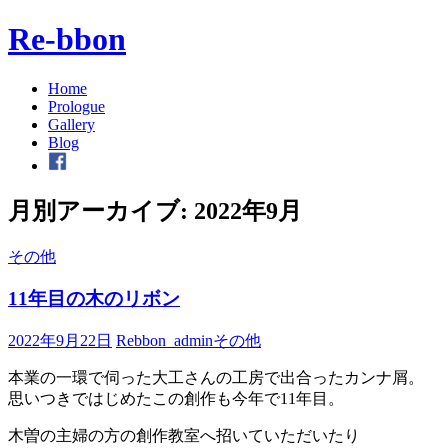
Re-bbon
Home
Prologue
Gallery
Blog
月別アーカイブ: 2022年9月
その他
11年目の木のリボン
2022年9月22日
Rebbon_admin
その他
本業の一環で伺った大工さんの工房で出合ったカンナ屑。
思いつきではじめたこの創作も今年で11年目。
木曽の主婦の方の創作教室へ招いていただいたり