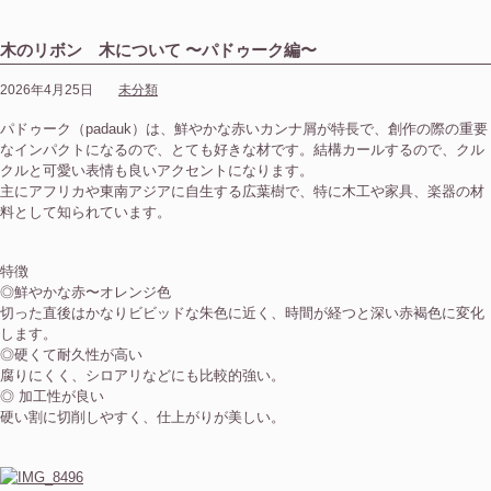
木のリボン 木について 〜パドゥーク編〜
2026年4月25日
未分類
パドゥーク（padauk）は、鮮やかな赤いカンナ屑が特長で、創作の際の重要
なインパクトになるので、とても好きな材です。結構カールするので、クル
クルと可愛い表情も良いアクセントになります。
主にアフリカや東南アジアに自生する広葉樹で、特に木工や家具、楽器の材
料として知られています。
特徴
◎鮮やかな赤〜オレンジ色
切った直後はかなりビビッドな朱色に近く、時間が経つと深い赤褐色に変化
します。
◎硬くて耐久性が高い
腐りにくく、シロアリなどにも比較的強い。
◎ 加工性が良い
硬い割に切削しやすく、仕上がりが美しい。