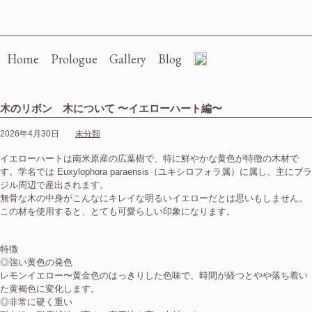
Re-bbon
Home
Prologue
Gallery
Blog
木のリボン 木について 〜イエローハート編〜
2026年4月30日
未分類
イエローハートは南米原産の広葉樹で、特に鮮やかな黄色が特徴の木材で
す。学名では Euxylophora paraensis（ユキシロフォラ属）に属し、主にブラ
ジル周辺で産出されます。
無骨な木の中身がこんなにキレイな明るいイエローだとは思いもしません。
この材を使用すると、とても可愛らしい印象になります。
特徴
◎強い黄色の発色
レモンイエロー〜黄金色のはっきりした色味で、時間が経つとやや落ち着い
た黄褐色に変化します。
◎非常に硬く重い