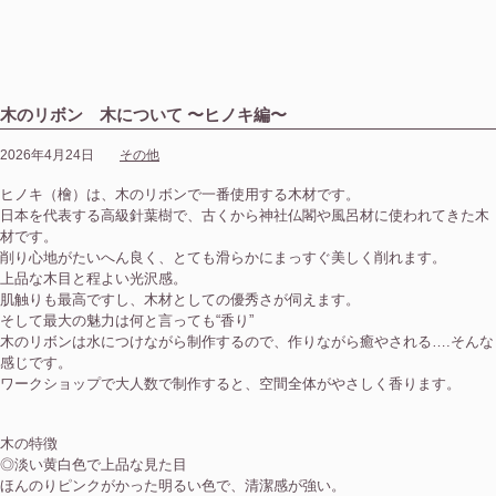
木のリボン 木について 〜ヒノキ編〜
2026年4月24日
その他
ヒノキ（檜）は、木のリボンで一番使用する木材です。
日本を代表する高級針葉樹で、古くから神社仏閣や風呂材に使われてきた木
材です。
削り心地がたいへん良く、とても滑らかにまっすぐ美しく削れます。
上品な木目と程よい光沢感。
肌触りも最高ですし、木材としての優秀さが伺えます。
そして最大の魅力は何と言っても“香り”
木のリボンは水につけながら制作するので、作りながら癒やされる….そんな
感じです。
ワークショップで大人数で制作すると、空間全体がやさしく香ります。
木の特徴
◎淡い黄白色で上品な見た目
ほんのりピンクがかった明るい色で、清潔感が強い。