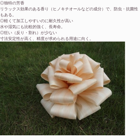
◎独特の芳香
リラックス効果のある香り（ヒノキチオールなどの成分）で、防虫・抗菌性
もある。
◎軽くて加工しやすいのに耐久性が高い
水や湿気にも比較的強く、長寿命。
◎狂い（反り・割れ）が少ない
寸法安定性が高く、精度が求められる用途に向く。