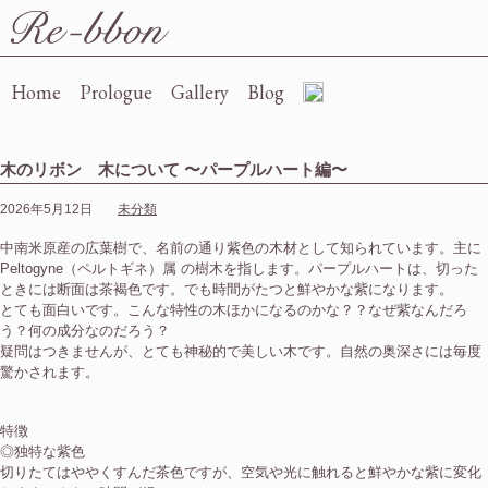
Re-bbon
Home
Prologue
Gallery
Blog
木のリボン 木について 〜パープルハート編〜
2026年5月12日
未分類
中南米原産の広葉樹で、名前の通り紫色の木材として知られています。主に
Peltogyne（ペルトギネ）属 の樹木を指します。パープルハートは、切った
ときには断面は茶褐色です。でも時間がたつと鮮やかな紫になります。
とても面白いです。こんな特性の木ほかになるのかな？？なぜ紫なんだろ
う？何の成分なのだろう？
疑問はつきませんが、とても神秘的で美しい木です。自然の奥深さには毎度
驚かされます。
特徴
◎独特な紫色
切りたてはややくすんだ茶色ですが、空気や光に触れると鮮やかな紫に変化